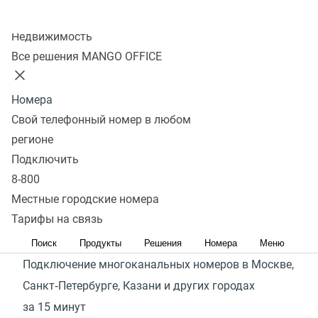
и исходящие на SIP‑телефоне или смартфоне
Колл-центр
Бесплатная внутренняя связь. Без серверов
Недвижимость
и дополнительных расходов
Все решения MANGO OFFICE
Номера
Стоимость
Свой телефонный номер в любом
регионе
Подключить
Стабильность связи
8-800
Местные городские номера
Многоканальный номер
— это номер, который
Тарифы на связь
позволяет принимать и совершать несколько звонков
одновременно.
Поиск
Продукты
Решения
Номера
Меню
Подключение многоканальных номеров в Москве,
Санкт‑Петербурге, Казани и других городах
за 15 минут