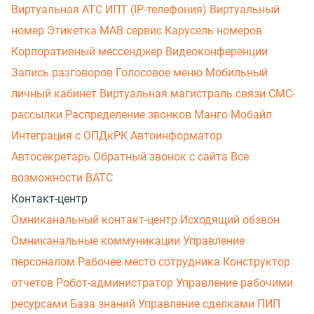
Виртуальная АТС
ИПТ (IP-телефония)
Виртуальный
номер
Этикетка
МАВ сервис
Карусель номеров
Корпоративный мессенджер
Видеоконференции
Запись разговоров
Голосовое меню
Мобильный
личный кабинет
Виртуальная магистраль связи
СМС-
рассылки
Распределение звонков
Манго Мобайл
Интеграция с ОПДкРК
Автоинформатор
Автосекретарь
Обратный звонок с сайта
Все
возможности ВАТС
Контакт-центр
Омниканальный контакт-центр
Исходящий обзвон
Омниканальные коммуникации
Управление
персоналом
Рабочее место сотрудника
Конструктор
отчетов
Робот-администратор
Управление рабочими
ресурсами
База знаний
Управление сделками
ПИП