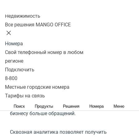
Колл-центр
Подключить
Недвижимость
Все решения MANGO OFFICE
Что такое сквозная
Номера
аналитика
Свой телефонный номер в любом
регионе
Сквозная аналитика — это инструмент
Подключить
для анализа эффективности рекламы. Система
8-800
собирает статистику на каждом этапе
Местные городские номера
клиентского пути от просмотра объявления
Тарифы на связь
до сделки и показывает, какие каналы приносят
Поиск
Продукты
Решения
Номера
Меню
бизнесу больше обращений.
Сквозная аналитика позволяет получить