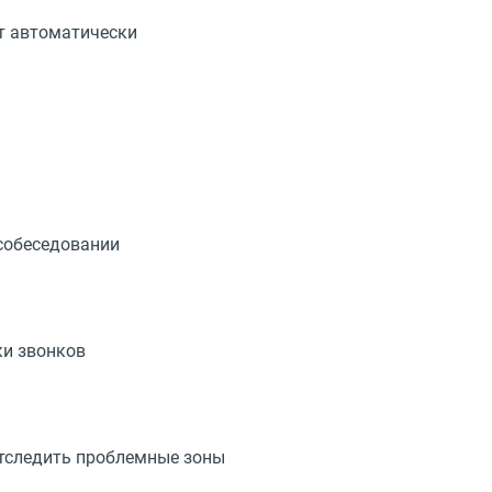
ет автоматически
 собеседовании
ки звонков
отследить проблемные зоны