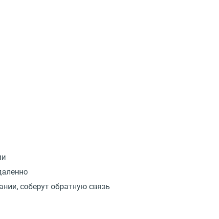
ми
даленно
ании, соберут обратную связь