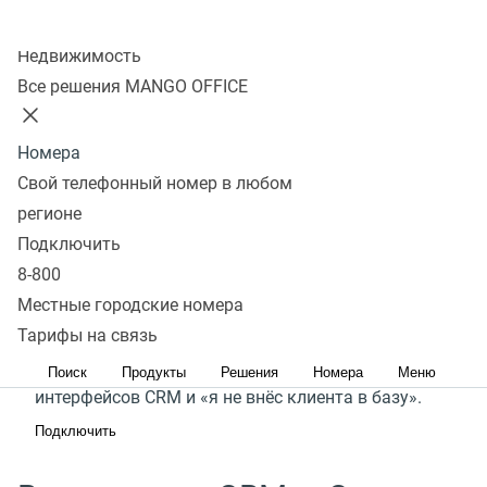
Любой бизнес стремится к эффективному
Колл-центр
управлению продажами и контактами
Недвижимость
с клиентами. Однако, внедрение, настройка
Все решения MANGO OFFICE
и обслуживание сложных CRM-систем могут
требовать значительных ресурсов. А ручной учет
Номера
информации крайне трудоемкая и не точная
Свой телефонный номер в любом
работа.
регионе
Подключить
Сделки MANGO OFFICE – простой способ навести
8-800
порядок в управлении продажами. Он добавляет
Местные городские номера
клиентов в базу, обзванивает их и ведёт воронку
Тарифы на связь
продаж. Больше никаких сложных
Поиск
Продукты
Решения
Номера
Меню
интерфейсов CRM и «я не внёс клиента в базу».
Подключить