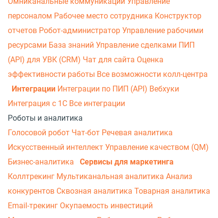
Омниканальные коммуникации
Управление
персоналом
Рабочее место сотрудника
Конструктор
отчетов
Робот-администратор
Управление рабочими
ресурсами
База знаний
Управление сделками
ПИП
(API) для УВК (CRM)
Чат для сайта
Оценка
эффективности работы
Все возможности колл-центра
Интеграции
Интеграции по ПИП (API)
Вебхуки
Интеграция с 1С
Все интеграции
Роботы и аналитика
Голосовой робот
Чат-бот
Речевая аналитика
Искусственный интеллект
Управление качеством (QM)
Бизнес-аналитика
Сервисы для маркетинга
Коллтрекинг
Мультиканальная аналитика
Анализ
конкурентов
Сквозная аналитика
Товарная аналитика
Email-трекинг
Окупаемость инвестиций