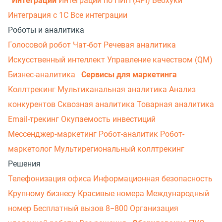
Интеграции
Интеграции по ПИП (API)
Вебхуки
Интеграция с 1С
Все интеграции
Роботы и аналитика
Голосовой робот
Чат-бот
Речевая аналитика
Искусственный интеллект
Управление качеством (QM)
Бизнес-аналитика
Сервисы для маркетинга
Коллтрекинг
Мультиканальная аналитика
Анализ
конкурентов
Сквозная аналитика
Товарная аналитика
Email-трекинг
Окупаемость инвестиций
Мессенджер‑маркетинг
Робот-аналитик
Робот-
маркетолог
Мультирегиональный коллтрекинг
Решения
Телефонизация офиса
Информационная безопасность
Крупному бизнесу
Красивые номера
Международный
номер
Бесплатный вызов 8−800
Организация