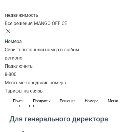
Колл-центр
Храните конфиденциальную информацию только
Недвижимость
на своём оборудовании
Все решения MANGO OFFICE
Сокращайте стоимость владения
телекоммуникационной инфраструктурой
Номера
Подключайте новые филиалы без
Свой телефонный номер в любом
дополнительного серверного оборудования
регионе
Избавьтесь от зависимости от зарубежных
Подключить
решений
8-800
Местные городские номера
Какие задачи решает
Тарифы на связь
Гибридная АТС?
Поиск
Продукты
Решения
Номера
Меню
Для генерального директора