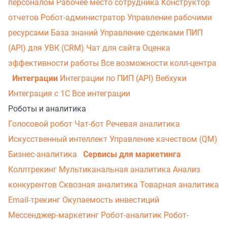
персоналом
Рабочее место сотрудника
Конструктор
отчетов
Робот-администратор
Управление рабочими
ресурсами
База знаний
Управление сделками
ПИП
(API) для УВК (CRM)
Чат для сайта
Оценка
эффективности работы
Все возможности колл-центра
Интеграции
Интеграции по ПИП (API)
Вебхуки
Интеграция с 1С
Все интеграции
Роботы и аналитика
Голосовой робот
Чат-бот
Речевая аналитика
Искусственный интеллект
Управление качеством (QM)
Бизнес-аналитика
Сервисы для маркетинга
Коллтрекинг
Мультиканальная аналитика
Анализ
конкурентов
Сквозная аналитика
Товарная аналитика
Email-трекинг
Окупаемость инвестиций
Мессенджер‑маркетинг
Робот-аналитик
Робот-