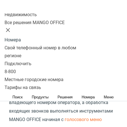
Короткие номера
Колл-центр
Недвижимость
Подключить
Все решения MANGO OFFICE
Номера
Какие номера можно
Свой телефонный номер в любом
подключить?
регионе
Подключить
К Виртуальной АТС MANGO OFFICE можно
8-800
подключить номера в любых регионах и любых
Местные городские номера
операторов связи. При этом стоимость исходящих
Тарифы на связь
звонков будет рассчитываться по тарифам
Поиск
Продукты
Решения
Номера
Меню
владеющего номером оператора, а обработка
входящих звонков выполняться инструментами
MANGO OFFICE начиная с
голосового меню